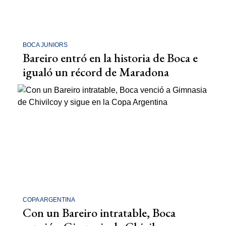
BOCA JUNIORS
Bareiro entró en la historia de Boca e
igualó un récord de Maradona
COPA ARGENTINA
Con un Bareiro intratable, Boca