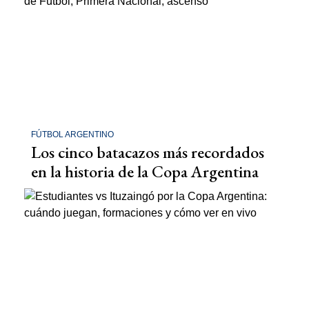
FÚTBOL ARGENTINO
Los cinco batacazos más recordados
en la historia de la Copa Argentina