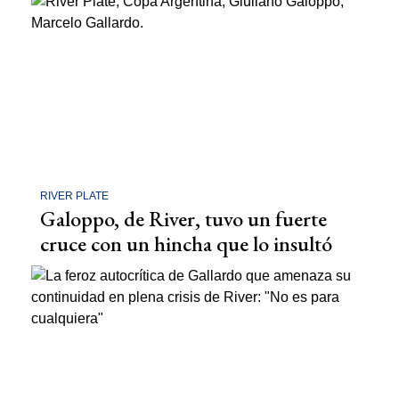
RIVER PLATE
Galoppo, de River, tuvo un fuerte
cruce con un hincha que lo insultó