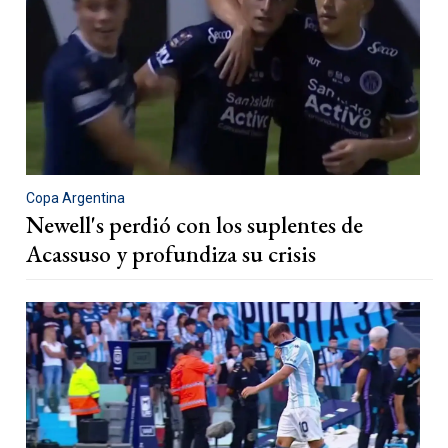
Copa Argentina
Newell's perdió con los suplentes de
Acassuso y profundiza su crisis