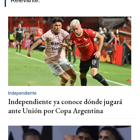
Relevante.
Independiente
Independiente ya conoce dónde jugará
ante Unión por Copa Argentina