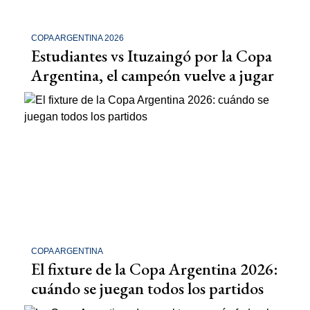
COPA ARGENTINA 2026
Estudiantes vs Ituzaingó por la Copa
Argentina, el campeón vuelve a jugar
COPA ARGENTINA
El fixture de la Copa Argentina 2026:
cuándo se juegan todos los partidos