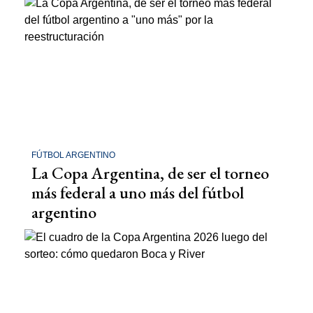
FÚTBOL ARGENTINO
La Copa Argentina, de ser el torneo
más federal a uno más del fútbol
argentino