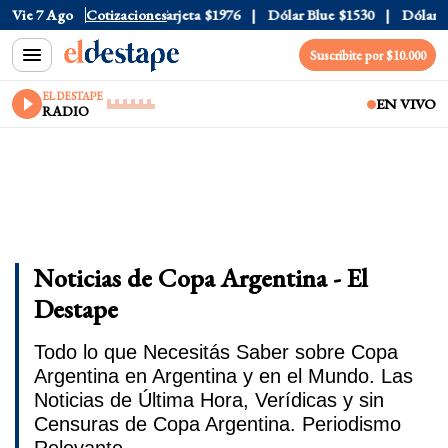
ial
Vie 7 Ago
$1520
Dólar Tarjeta
Cotizaciones
$1976
Dólar Blue
$1530
Dólar CCL
$
Suscribite por $10.000
EL DESTAPE
EN VIVO
RADIO
Noticias de Copa Argentina - El
Destape
Todo lo que Necesitás Saber sobre Copa
Argentina en Argentina y en el Mundo. Las
Noticias de Última Hora, Verídicas y sin
Censuras de Copa Argentina. Periodismo