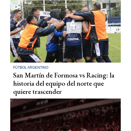
FÚTBOL ARGENTINO
San Martín de Formosa vs Racing: la
historia del equipo del norte que
quiere trascender