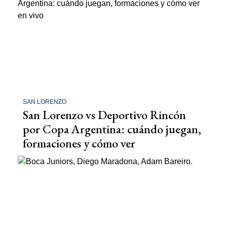
SAN LORENZO
San Lorenzo vs Deportivo Rincón
por Copa Argentina: cuándo juegan,
formaciones y cómo ver