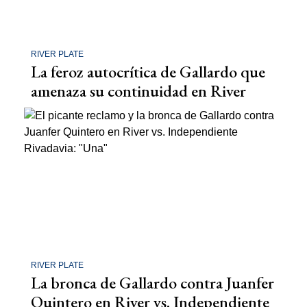
RIVER PLATE
La feroz autocrítica de Gallardo que
amenaza su continuidad en River
RIVER PLATE
La bronca de Gallardo contra Juanfer
Quintero en River vs. Independiente