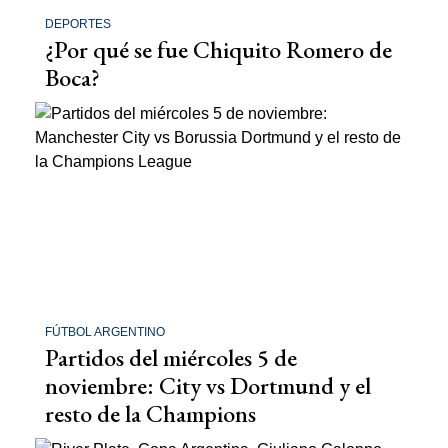
DEPORTES
¿Por qué se fue Chiquito Romero de
Boca?
FÚTBOL ARGENTINO
Partidos del miércoles 5 de
noviembre: City vs Dortmund y el
resto de la Champions