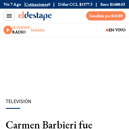
976
Vie 7 Ago
Dólar Blue
Cotizaciones
$1530
Dólar CCL
$1577.3
Euro
$1688.03
R
Suscribite por $10.000
EL DESTAPE
EN VIVO
RADIO
TELEVISIÓN
Carmen Barbieri fue