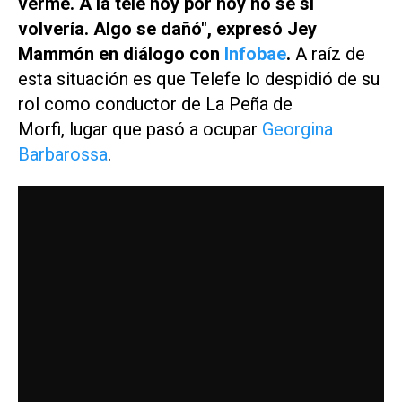
verme. A la tele hoy por hoy no sé si
volvería. Algo se dañó", expresó Jey
Mammón en diálogo con
Infobae
.
A raíz de
esta situación es que
Telefe
lo despidió de su
rol como conductor de
La Peña de
Morfi,
lugar que pasó a ocupar
Georgina
Barbarossa
.