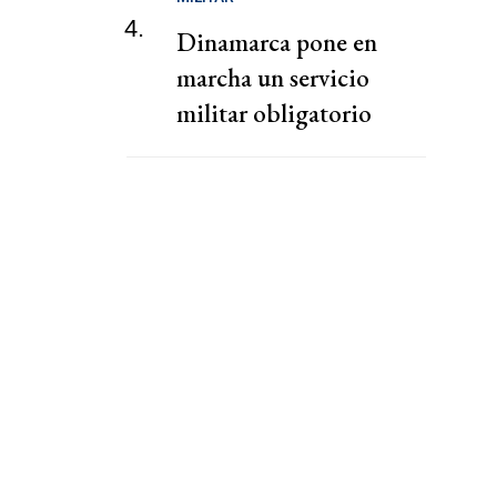
4.
Dinamarca pone en
marcha un servicio
militar obligatorio
ampliado en respuesta a
Rusia y a Trump