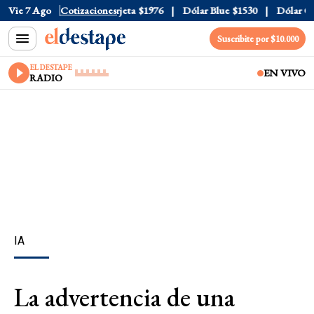
cial
Vie 7 Ago
$1520
Cotizaciones
Dólar Tarjeta
$1976
Dólar Blue
$1530
Dólar CCL
Suscribite por $10.000
EL DESTAPE
EN VIVO
RADIO
IA
La advertencia de una