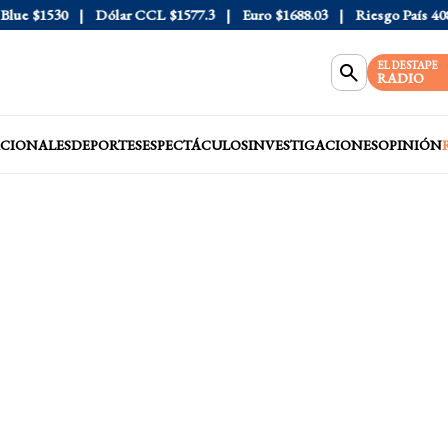
e
$1530
Dólar CCL
$1577.3
Euro
$1688.03
Riesgo País
408
D
EL DESTAPE
RADIO
CIONALES
DEPORTES
ESPECTÁCULOS
INVESTIGACIONES
OPINIÓN