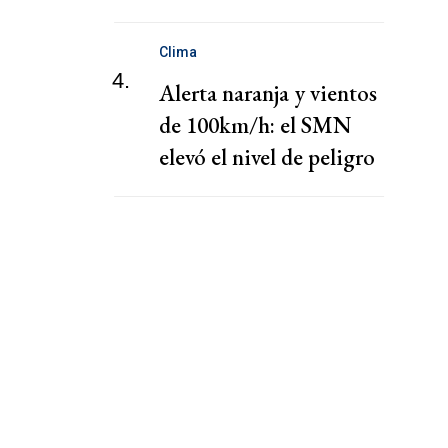
nombramiento de Hong
Clima
4.
Alerta naranja y vientos
de 100km/h: el SMN
elevó el nivel de peligro
por lluvias