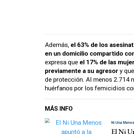
Además,
el 63% de los asesina
en un domicilio compartido con
expresa que
el 17% de las muje
previamente a su agresor
y que
de protección. Al menos 2.714 
huérfanos por los femicidios co
MÁS INFO
Ni Una Meno
El Ni U