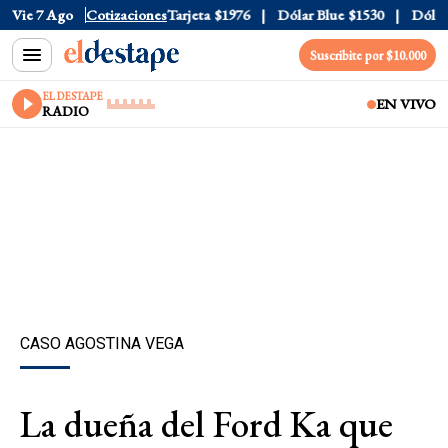
Oficial
Vie 7 Ago
$1520
Cotizaciones
Dólar Tarjeta
$1976
Dólar Blue
$1530
Dólar C
Suscribite por $10.000
EL DESTAPE
EN VIVO
RADIO
CASO AGOSTINA VEGA
La dueña del Ford Ka que