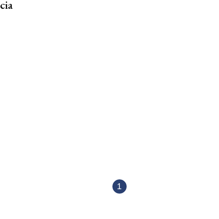
cia
1