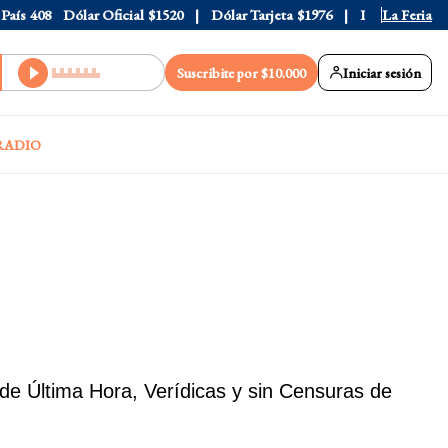
408
Dólar Oficial
$1520
Dólar Tarjeta
$1976
Dólar Blue
La Feria
$1530
Suscribite por $10.000
Iniciar sesión
RADIO
 de Última Hora, Verídicas y sin Censuras de