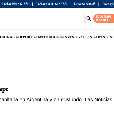
lar Blue
$1530
Dólar CCL
$1577.3
Euro
$1688.03
Riesgo País
EL DESTAPE
RADIO
CIONALES
DEPORTES
ESPECTÁCULOS
INVESTIGACIONES
OPINIÓN
tape
sanitaria en Argentina y en el Mundo. Las Noticias