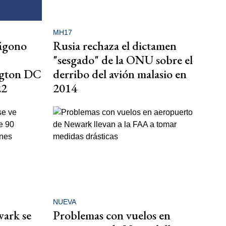
MH17
tágono
Rusia rechaza el dictamen
"sesgado" de la ONU sobre el
ngton DC
derribo del avión malasio en
22
2014
NUEVA
wark se
Problemas con vuelos en