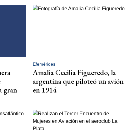
Efemérides
mera
Amalia Cecilia Figueredo, la
e
argentina que piloteó un avión
a gran
en 1914