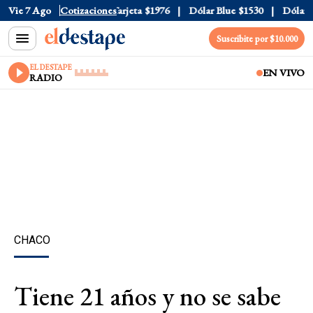
icial
Vie 7 Ago
$1520
Cotizaciones
Dólar Tarjeta
$1976
Dólar Blue
$1530
Dólar CC
Suscribite por $10.000
EL DESTAPE
EN VIVO
RADIO
CHACO
Tiene 21 años y no se sabe