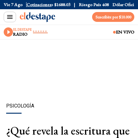
ar CCL
Vie 7 Ago
$1577.3
Cotizaciones
Euro
$1688.03
Riesgo País
408
Dólar Oficial
$1
Suscribite por $10.000
EL DESTAPE
EN VIVO
RADIO
PSICOLOGÍA
¿Qué revela la escritura que