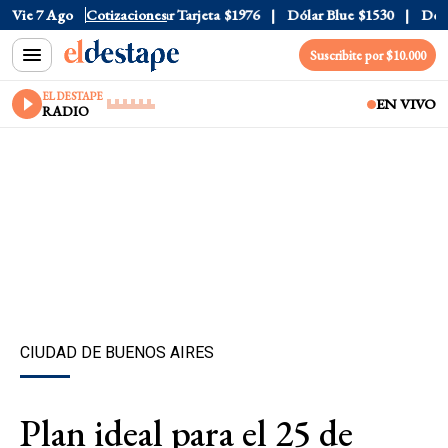
 Oficial
Vie 7 Ago
$1520
Cotizaciones
Dólar Tarjeta
$1976
Dólar Blue
$1530
Dólar 
Suscribite por $10.000
EL DESTAPE
EN VIVO
RADIO
CIUDAD DE BUENOS AIRES
Plan ideal para el 25 de