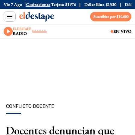
Oficial
Vie 7 Ago
$1520
Cotizaciones
Dólar Tarjeta
$1976
Dólar Blue
$1530
Dólar C
Suscribite por $10.000
EL DESTAPE
EN VIVO
RADIO
CONFLICTO DOCENTE
Docentes denuncian que