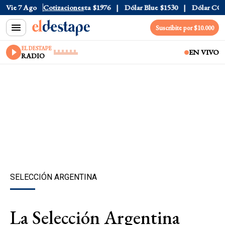
l
$1520
Vie 7 Ago
Dólar Tarjeta
Cotizaciones
$1976
Dólar Blue
$1530
Dólar CCL
$15
Suscribite por $10.000
EL DESTAPE
EN VIVO
RADIO
SELECCIÓN ARGENTINA
La Selección Argentina