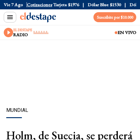
 Oficial
Vie 7 Ago
$1520
Cotizaciones
Dólar Tarjeta
$1976
Dólar Blue
$1530
Dólar 
Suscribite por $10.000
EL DESTAPE
EN VIVO
RADIO
MUNDIAL
Holm, de Suecia, se perderá