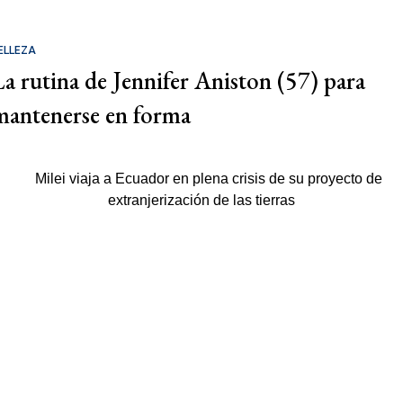
ELLEZA
La rutina de Jennifer Aniston (57) para
mantenerse en forma