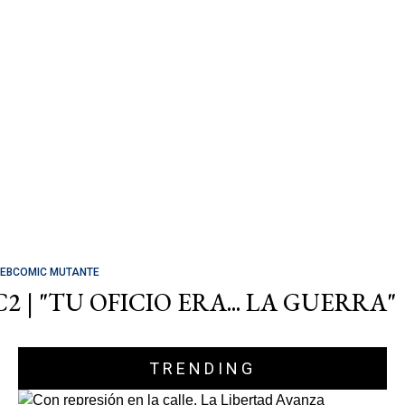
EBCOMIC MUTANTE
C2 | "TU OFICIO ERA... LA GUERRA"
TRENDING