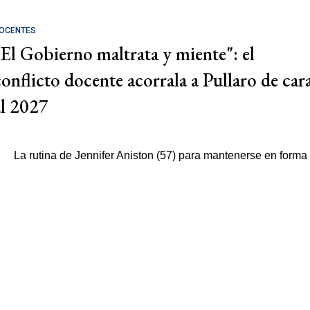
OCENTES
"El Gobierno maltrata y miente": el
conflicto docente acorrala a Pullaro de car
al 2027