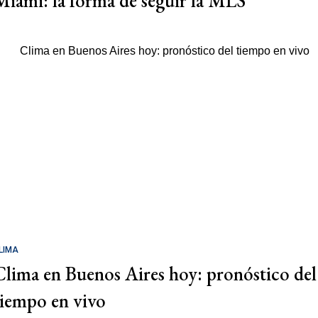
Miami: la forma de seguir la MLS
LIMA
Clima en Buenos Aires hoy: pronóstico del
tiempo en vivo