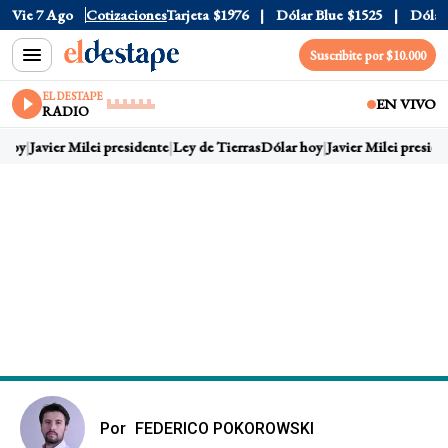
ficial
Vie 7 Ago
$1520
Cotizaciones
Dólar Tarjeta
$1976
Dólar Blue
$1525
Dólar C
Suscribite por $10.000
EL DESTAPE
EN VIVO
RADIO
hoy
Javier Milei presidente
Ley de Tierras
Dólar hoy
Javier Milei presiden
Por
FEDERICO POKOROWSKI