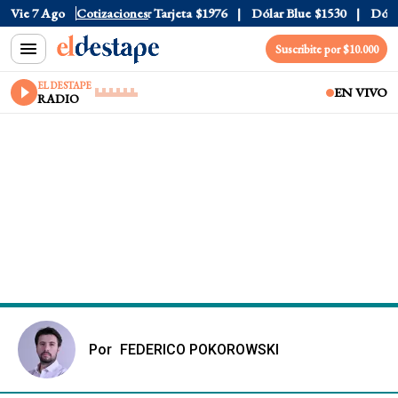
Oficial
Vie 7 Ago
$1520
Cotizaciones
Dólar Tarjeta
$1976
Dólar Blue
$1530
Dólar C
Suscribite por $10.000
EL DESTAPE
EN VIVO
RADIO
Por
FEDERICO POKOROWSKI