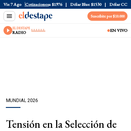
l
$1520
Vie 7 Ago
Dólar Tarjeta
Cotizaciones
$1976
Dólar Blue
$1530
Dólar CCL
$15
Suscribite por $10.000
EL DESTAPE
EN VIVO
RADIO
MUNDIAL 2026
Tensión en la Selección de