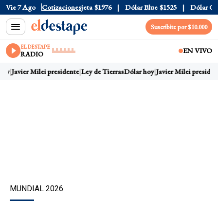
ial
Vie 7 Ago
$1520
Dólar Tarjeta
Cotizaciones
$1976
Dólar Blue
$1525
Dólar CCL
$
Suscribite por $10.000
EL DESTAPE
EN VIVO
RADIO
oy
Javier Milei presidente
Ley de Tierras
Dólar hoy
Javier Milei president
MUNDIAL 2026