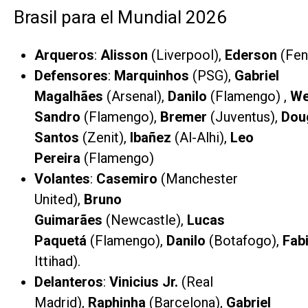
Brasil para el Mundial 2026
Arqueros
:
Alisson
(Liverpool),
Ederson
(Fen
Defensores
:
Marquinhos
(PSG),
Gabriel
Magalhães
(Arsenal),
Danilo
(Flamengo) ,
We
Sandro
(Flamengo),
Bremer
(Juventus),
Dou
Santos
(Zenit),
Ibañez
(Al-Alhi),
Leo
Pereira
(Flamengo)
Volantes
:
Cas
emiro
(Manchester
United),
Bruno
Guimarães
(Newcastle),
Lucas
Paquetá
(Flamengo),
Danilo
(Botafogo),
Fab
Ittihad).
Delanteros
:
Vinicius Jr.
(Real
Madrid),
Raphinha
(Barcelona),
Gabriel