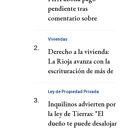
pendiente tras
comentario sobre
"chantaje" del presidente
de la Federación Jordana
Viviendas
2.
Derecho a la vivienda:
La Rioja avanza con la
escrituración de más de
220 familias
Ley de Propiedad Privada
3.
Inquilinos advierten por
la ley de Tierras: "El
dueño te puede desalojar
en 72 horas"