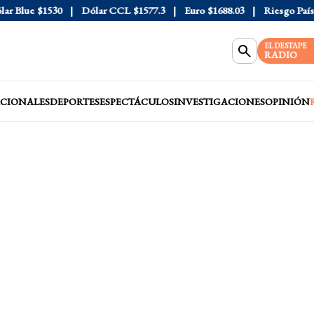
 Blue
$1530
Dólar CCL
$1577.3
Euro
$1688.03
Riesgo País
40
EL DESTAPE
RADIO
CIONALES
DEPORTES
ESPECTÁCULOS
INVESTIGACIONES
OPINIÓN