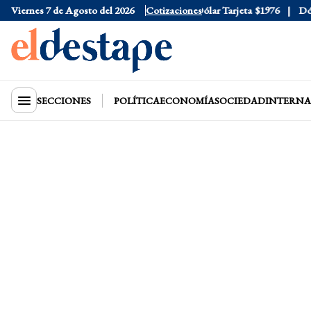
Viernes 7 de Agosto del 2026
Dólar Oficial
$1520
Cotizaciones
Dólar Tarjeta
$1976
Dólar
SECCIONES
POLÍTICA
ECONOMÍA
SOCIEDAD
INTERNA