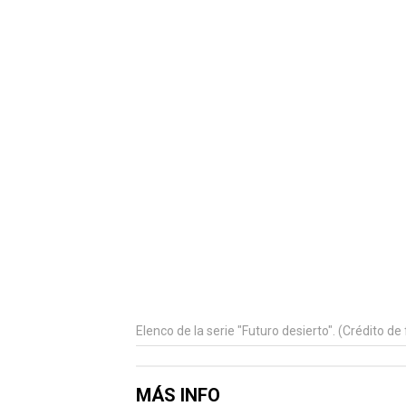
Elenco de la serie "Futuro desierto". (Crédito de 
MÁS INFO