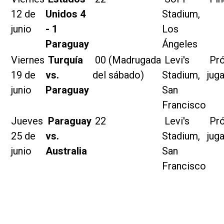
12 de
Unidos 4
Stadium,
junio
- 1
Los
Paraguay
Ángeles
Viernes
Turquía
00
(Madrugada
Levi's
Pró
19 de
vs.
del sábado)
Stadium,
jug
junio
Paraguay
San
Francisco
Jueves
Paraguay
22
Levi's
Pró
25 de
vs.
Stadium,
jug
junio
Australia
San
Francisco