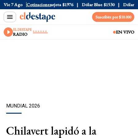
cial
Vie 7 Ago
$1520
Cotizaciones
Dólar Tarjeta
$1976
Dólar Blue
$1530
Dólar CCL
Suscribite por $10.000
EL DESTAPE
EN VIVO
RADIO
MUNDIAL 2026
Chilavert lapidó a la