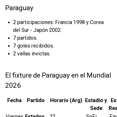
Paraguay
2 participaciones: Francia 1998 y Corea
del Sur - Japón 2002.
7 partidos.
7 goles recibidos.
2 vallas invictas.
El fixture de Paraguay en el Mundial
2026
Fecha
Partido
Horario (Arg)
Estadio y
Es
Sede
Res
Viernes
Estados
22
SoFi
Fin