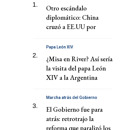
telecomunicaciones
1.
Otro escándalo
diplomático: China
cruzó a EE.UU por
presionar a una
cooperativa Argentina
Papa León XIV
2.
¿Misa en River? Así sería
la visita del papa León
XIV a la Argentina
Marcha atrás del Gobierno
3.
El Gobierno fue para
atrás: retrotrajo la
reforma que paralizó los