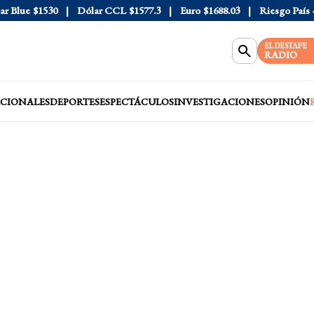
Blue
$1530
Dólar CCL
$1577.3
Euro
$1688.03
Riesgo País
408
EL DESTAPE
RADIO
CIONALES
DEPORTES
ESPECTÁCULOS
INVESTIGACIONES
OPINIÓN