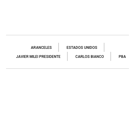
ARANCELES
ESTADOS UNIDOS
JAVIER MILEI PRESIDENTE
CARLOS BIANCO
PBA