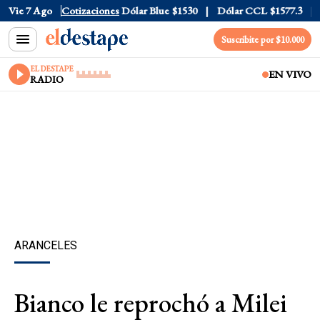
Dólar Tarjeta
Vie 7 Ago
$1976
Cotizaciones
Dólar Blue
$1530
Dólar CCL
$1577.3
Eu
Suscribite por $10.000
EL DESTAPE
EN VIVO
RADIO
ARANCELES
Bianco le reprochó a Milei