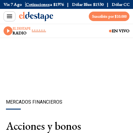
l
$1520
Vie 7 Ago
Dólar Tarjeta
Cotizaciones
$1976
Dólar Blue
$1530
Dólar CCL
$15
Suscribite por $10.000
EL DESTAPE
EN VIVO
RADIO
MERCADOS FINANCIEROS
Acciones y bonos