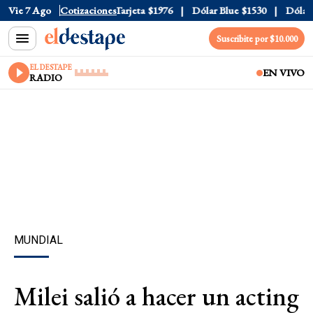
Oficial
Vie 7 Ago
$1520
Cotizaciones
Dólar Tarjeta
$1976
Dólar Blue
$1530
Dólar C
Suscribite por $10.000
EL DESTAPE
EN VIVO
RADIO
MUNDIAL
Milei salió a hacer un acting