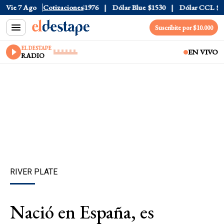
1520
Vie 7 Ago
Dólar Tarjeta
Cotizaciones
$1976
Dólar Blue
$1530
Dólar CCL
$1577.
Suscribite por $10.000
EL DESTAPE
EN VIVO
RADIO
RIVER PLATE
Nació en España, es