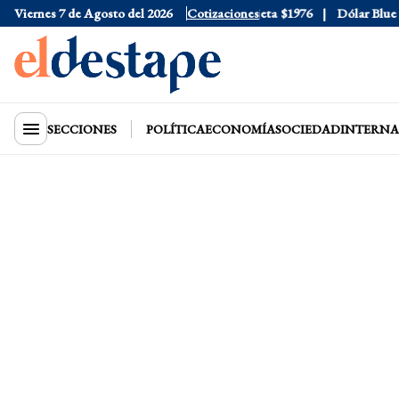
Viernes 7 de Agosto del 2026
Dólar Oficial
$1520
Dólar Tarjeta
Cotizaciones
$1976
Dólar Blue
$15
SECCIONES
POLÍTICA
ECONOMÍA
SOCIEDAD
INTERNA