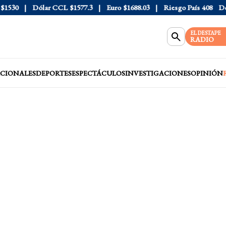
30
Dólar CCL
$1577.3
Euro
$1688.03
Riesgo País
408
Dólar 
EL DESTAPE
RADIO
CIONALES
DEPORTES
ESPECTÁCULOS
INVESTIGACIONES
OPINIÓN