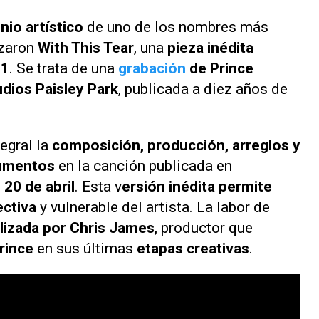
io artístico
de uno de los nombres más
zaron
With This Tear
, una
pieza inédita
91
. Se trata de una
grabación
de Prince
udios Paisley Park
, publicada a diez años de
gral la
composición, producción, arreglos y
rumentos
en la canción publicada en
 20 de abril
. Esta v
ersión inédita permite
ectiva
y vulnerable del artista. La labor de
lizada por Chris James
, productor que
rince
en sus últimas
etapas creativas
.