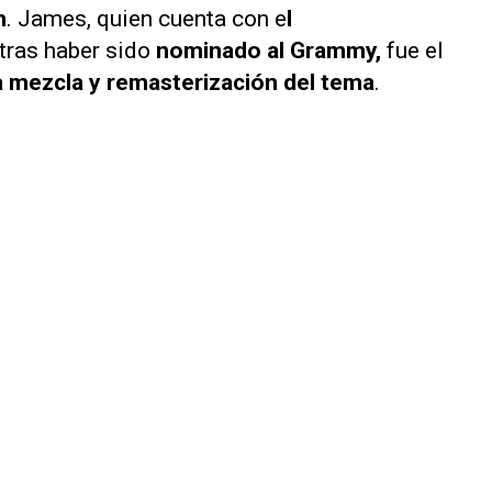
m
. James, quien cuenta con e
l
tras haber sido
nominado al Grammy,
fue el
a mezcla y remasterización del tema
.