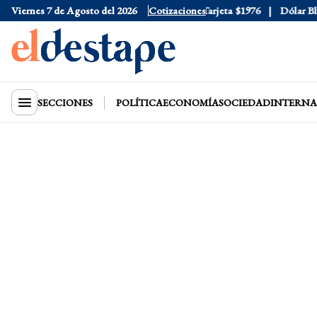
Viernes 7 de Agosto del 2026
Dólar Oficial
$1520
Cotizaciones
Dólar Tarjeta
$1976
Dólar Blue
SECCIONES
POLÍTICA
ECONOMÍA
SOCIEDAD
INTERNA