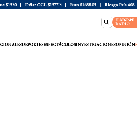
$1530
Dólar CCL
$1577.3
Euro
$1688.03
Riesgo País
408
Dól
EL DESTAPE
RADIO
CIONALES
DEPORTES
ESPECTÁCULOS
INVESTIGACIONES
OPINIÓN