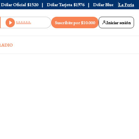
ar Oficial
$1520
Dólar Tarjeta
$1976
Dólar Blue
$1530
La Feria
Dóla
Suscribite por $10.000
Iniciar sesión
RADIO