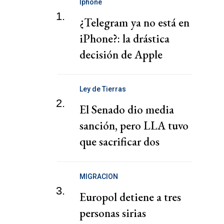
Iphone
1.
¿Telegram ya no está en
iPhone?: la drástica
decisión de Apple
Ley de Tierras
2.
El Senado dio media
sanción, pero LLA tuvo
que sacrificar dos
capítulos claves
MIGRACION
3.
Europol detiene a tres
personas sirias