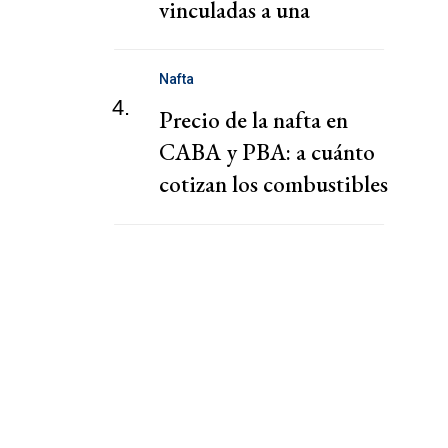
vinculadas a una
presunta red de tráfico
de migrantes
Nafta
4.
Precio de la nafta en
CABA y PBA: a cuánto
cotizan los combustibles
hoy jueves 6 de agosto