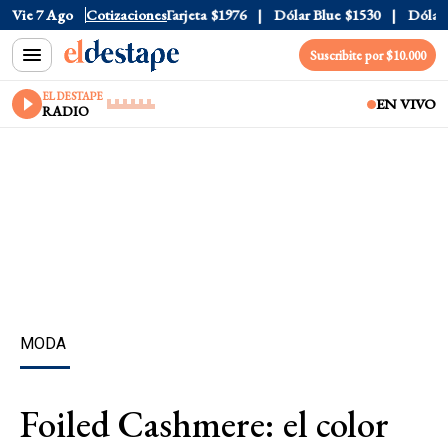
ficial
Vie 7 Ago
$1520
Cotizaciones
Dólar Tarjeta
$1976
Dólar Blue
$1530
Dólar C
Suscribite por $10.000
EL DESTAPE
EN VIVO
RADIO
MODA
Foiled Cashmere: el color