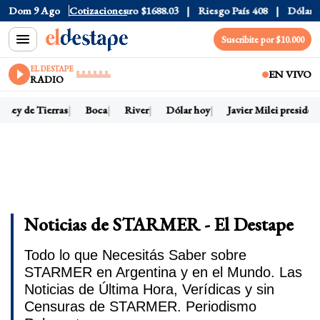
ólar CCL
Dom 9 Ago
$1580.7
Cotizaciones
Euro
$1688.03
Riesgo País
408
Dólar Oficia
Suscribite por $10.000
EL DESTAPE
EN VIVO
RADIO
ey de Tierras
Boca
River
Dólar hoy
Javier Milei presidente
Noticias de STARMER - El Destape
Todo lo que Necesitás Saber sobre
STARMER en Argentina y en el Mundo. Las
Noticias de Última Hora, Verídicas y sin
Censuras de STARMER. Periodismo