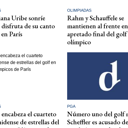
S
OLIMPIADAS
ana Uribe sonríe
Rahm y Schauffele se
 disfruta de su canto
mantienen al frente e
 en París
apretado final del golf
olímpico
S
PGA
r encabeza el cuarteto
Número uno del golf 
idense de estrellas del
Scheffler es acusado d