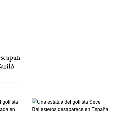
escapan
Cariló