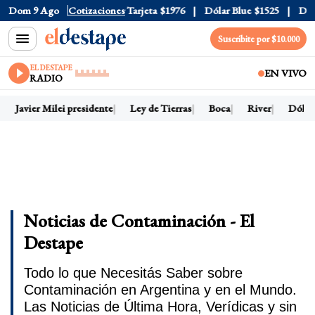
Oficial
Dom 9 Ago
$1520
Cotizaciones
Dólar Tarjeta
$1976
Dólar Blue
$1525
Dólar C
Suscribite por $10.000
EL DESTAPE
EN VIVO
RADIO
Javier Milei presidente
Ley de Tierras
Boca
River
Dólar h
Noticias de Contaminación - El
Destape
Todo lo que Necesitás Saber sobre
Contaminación en Argentina y en el Mundo.
Las Noticias de Última Hora, Verídicas y sin