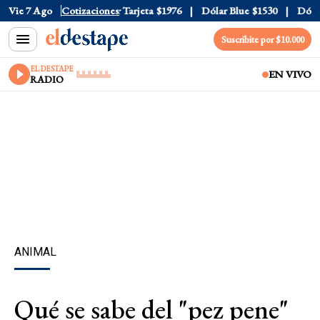
Oficial
Vie 7 Ago
$1520
Cotizaciones
Dólar Tarjeta
$1976
Dólar Blue
$1530
Dólar C
Suscribite por $10.000
EL DESTAPE
EN VIVO
RADIO
ANIMAL
Qué se sabe del "pez pene"