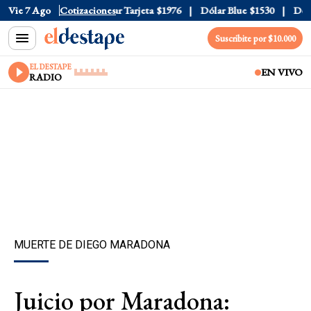
 Oficial
Vie 7 Ago
$1520
Cotizaciones
Dólar Tarjeta
$1976
Dólar Blue
$1530
Dólar 
Suscribite por $10.000
EL DESTAPE
EN VIVO
RADIO
MUERTE DE DIEGO MARADONA
Juicio por Maradona: