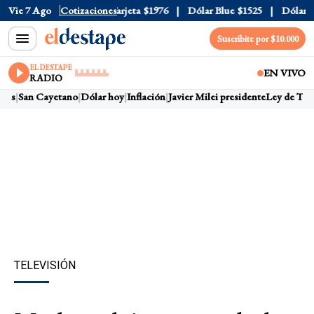
ficial
Vie 7 Ago
$1520
Cotizaciones
Dólar Tarjeta
$1976
Dólar Blue
$1525
Dólar CC
Suscribite por $10.000
EL DESTAPE
EN VIVO
RADIO
ras
San Cayetano
Dólar hoy
Inflación
Javier Milei presidente
Ley de Tierr
TELEVISIÓN