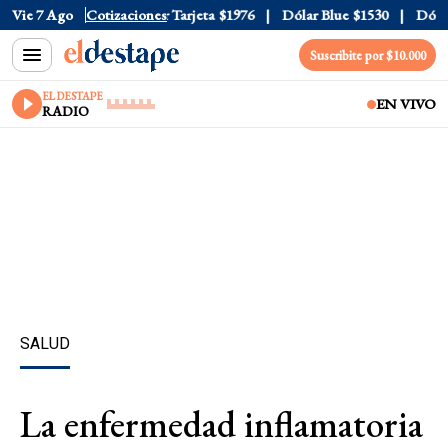
Oficial
Vie 7 Ago
$1520
Cotizaciones
Dólar Tarjeta
$1976
Dólar Blue
$1530
Dólar C
Suscribite por $10.000
EL DESTAPE
EN VIVO
RADIO
SALUD
La enfermedad inflamatoria