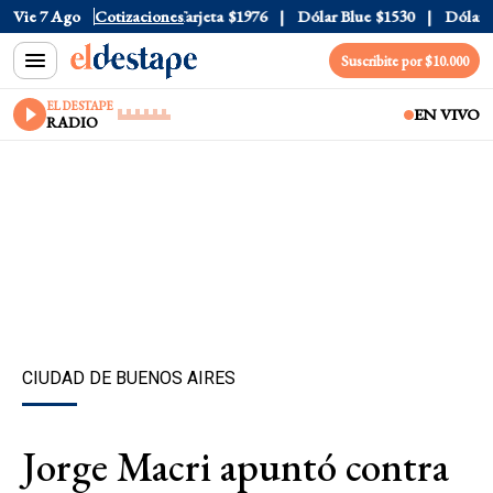
ficial
Vie 7 Ago
$1520
Cotizaciones
Dólar Tarjeta
$1976
Dólar Blue
$1530
Dólar CC
Suscribite por $10.000
EL DESTAPE
EN VIVO
RADIO
CIUDAD DE BUENOS AIRES
Jorge Macri apuntó contra