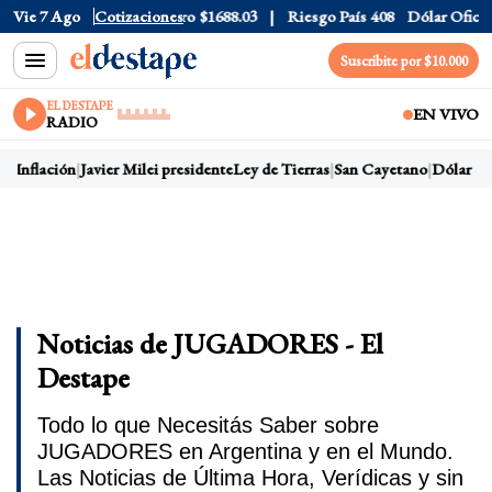
ar CCL
Vie 7 Ago
$1578.7
Cotizaciones
Euro
$1688.03
Riesgo País
408
Dólar Oficial
$15
Suscribite por $10.000
EL DESTAPE
EN VIVO
RADIO
Inflación
Javier Milei presidente
Ley de Tierras
San Cayetano
Dólar hoy
Noticias de JUGADORES - El
Destape
Todo lo que Necesitás Saber sobre
JUGADORES en Argentina y en el Mundo.
Las Noticias de Última Hora, Verídicas y sin