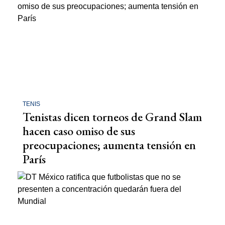
TENIS
Tenistas dicen torneos de Grand Slam
hacen caso omiso de sus
preocupaciones; aumenta tensión en
París