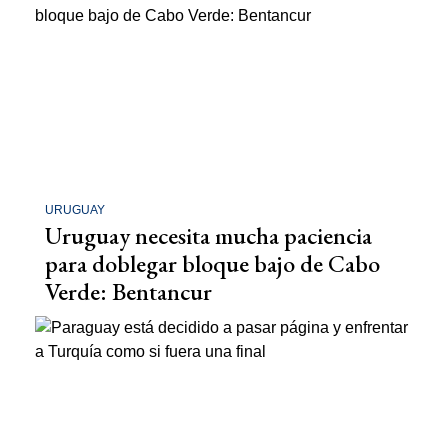
URUGUAY
Uruguay necesita mucha paciencia
para doblegar bloque bajo de Cabo
Verde: Bentancur