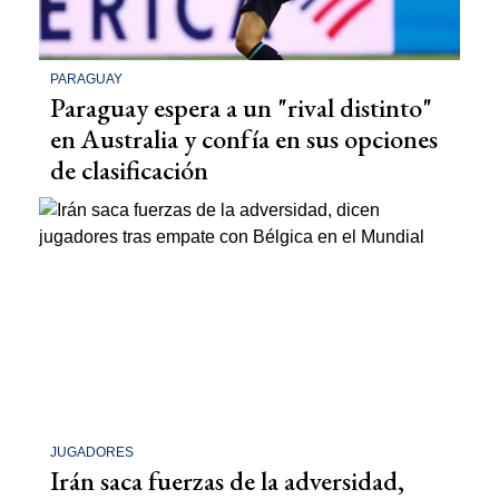
PARAGUAY
Paraguay espera a un "rival distinto"
en Australia y confía en sus opciones
de clasificación
JUGADORES
Irán saca fuerzas de la adversidad,