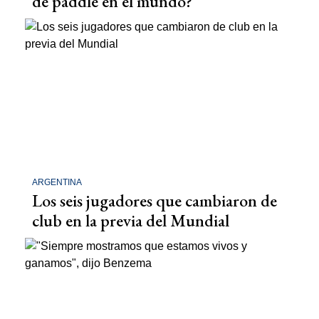
de paddle en el mundo?
ARGENTINA
Los seis jugadores que cambiaron de
club en la previa del Mundial