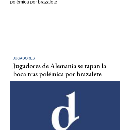
JUGADORES
Jugadores de Alemania se tapan la
boca tras polémica por brazalete