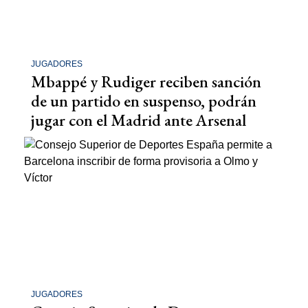
JUGADORES
Mbappé y Rudiger reciben sanción
de un partido en suspenso, podrán
jugar con el Madrid ante Arsenal
JUGADORES