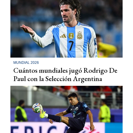
MUNDIAL 2026
Cuántos mundiales jugó Rodrigo De
Paul con la Selección Argentina