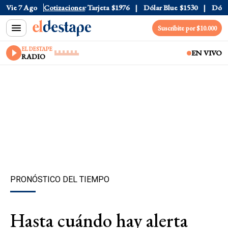
Oficial
Vie 7 Ago
$1520
Cotizaciones
Dólar Tarjeta
$1976
Dólar Blue
$1530
Dólar C
Suscribite por $10.000
EL DESTAPE
EN VIVO
RADIO
PRONÓSTICO DEL TIEMPO
Hasta cuándo hay alerta