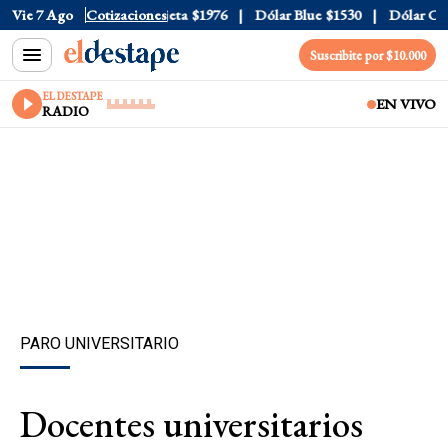
ial
Vie 7 Ago
$1520
Dólar Tarjeta
Cotizaciones
$1976
Dólar Blue
$1530
Dólar CCL
$
Suscribite por $10.000
EL DESTAPE
EN VIVO
RADIO
PARO UNIVERSITARIO
Docentes universitarios