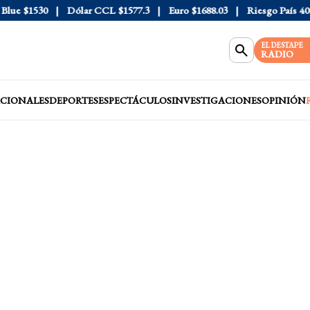
ue
$1530
Dólar CCL
$1577.3
Euro
$1688.03
Riesgo País
408
EL DESTAPE
RADIO
CIONALES
DEPORTES
ESPECTÁCULOS
INVESTIGACIONES
OPINIÓN