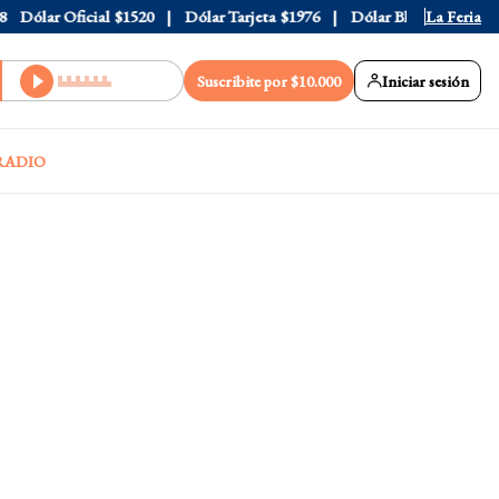
Dólar Oficial
$1520
Dólar Tarjeta
$1976
Dólar Blue
$1530
La Feria
Dó
Suscribite por $10.000
Iniciar sesión
RADIO