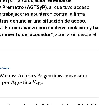
ido por la
Asociación Gremial de
y Premetro
(
AGTSyP
), al que tuvo acceso
os trabajadores apuntaron contra la firma
 tras denunciar una situación de acoso
.
a,
Emova avanzó con su desvinculación y ha
brimiento del acosador”
, apuntaron desde el
na Vega
Menos: Actrices Argentinas convocan a
 por Agostina Vega