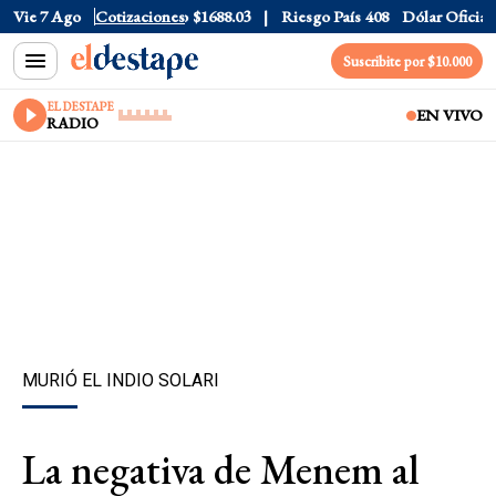
ar CCL
Vie 7 Ago
$1577.3
Cotizaciones
Euro
$1688.03
Riesgo País
408
Dólar Oficial
$15
Suscribite por $10.000
EL DESTAPE
EN VIVO
RADIO
MURIÓ EL INDIO SOLARI
La negativa de Menem al