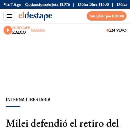
icial
Vie 7 Ago
$1520
Cotizaciones
Dólar Tarjeta
$1976
Dólar Blue
$1530
Dólar CC
Suscribite por $10.000
EL DESTAPE
EN VIVO
RADIO
INTERNA LIBERTARIA
Milei defendió el retiro del