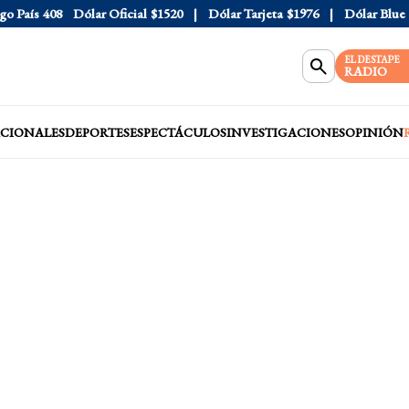
aís
408
Dólar Oficial
$1520
Dólar Tarjeta
$1976
Dólar Blue
$15
EL DESTAPE
RADIO
CIONALES
DEPORTES
ESPECTÁCULOS
INVESTIGACIONES
OPINIÓN