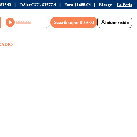
30
Dólar CCL
$1577.3
Euro
$1688.03
Riesgo País
408
La Feria
Suscribite por $10.000
Iniciar sesión
RADIO