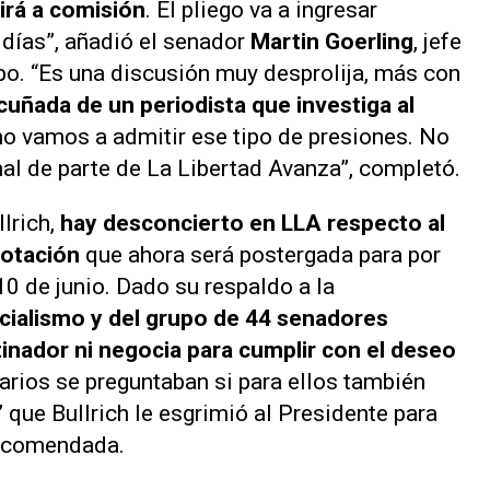
irá a comisión
. El pliego va a ingresar
 días”, añadió el senador
Martin Goerling
, jefe
po. “Es una discusión muy desprolija, más con
cuñada de un periodista que investiga al
o vamos a admitir ese tipo de presiones. No
l de parte de La Libertad Avanza”, completó.
llrich,
hay desconcierto en LLA respecto al
votación
que ahora será postergada para por
0 de junio. Dado su respaldo a la
icialismo
y del grupo de 44 senadores
inador ni negocia para cumplir con el deseo
rtarios se preguntaban si para ellos también
” que Bullrich le esgrimió al Presidente para
encomendada.