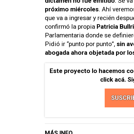
dictamen no fue emitido
. Se va
próximo miércoles
. Ahí veremo
que va a ingresar y recién despué
confirmó la propia
Patricia Bullr
Parlamentaria donde se definier
Pidió ir “punto por punto”,
sin av
abogada ahora objetada por lo
Este proyecto lo hacemos co
click acá. 
SUSCRI
MÁS INFO