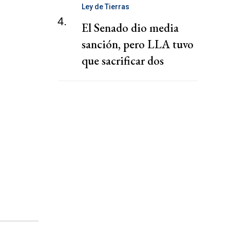
Ley de Tierras
4.
El Senado dio media
sanción, pero LLA tuvo
que sacrificar dos
capítulos claves