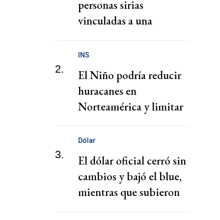
personas sirias
vinculadas a una
presunta red de tráfico
de migrantes
INS
2.
El Niño podría reducir
huracanes en
Norteamérica y limitar
pérdidas, dice el CEO de
Zurich
Dólar
3.
El dólar oficial cerró sin
cambios y bajó el blue,
mientras que subieron
los financieros