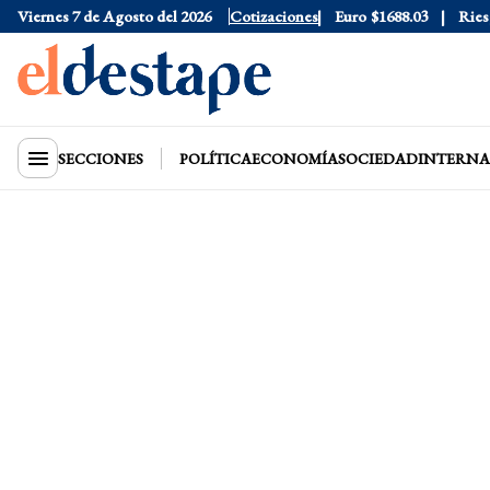
Dólar Blue
Viernes 7 de Agosto del 2026
$1530
Dólar CCL
$1577.3
Cotizaciones
Euro
$1688.03
Riesgo P
SECCIONES
POLÍTICA
ECONOMÍA
SOCIEDAD
INTERNA