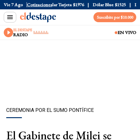
r Oficial
Vie 7 Ago
$1520
Cotizaciones
Dólar Tarjeta
$1976
Dólar Blue
$1525
Dólar
Suscribite por $10.000
EL DESTAPE
EN VIVO
RADIO
CEREMONIA POR EL SUMO PONTÍFICE
El Gabinete de Milei se