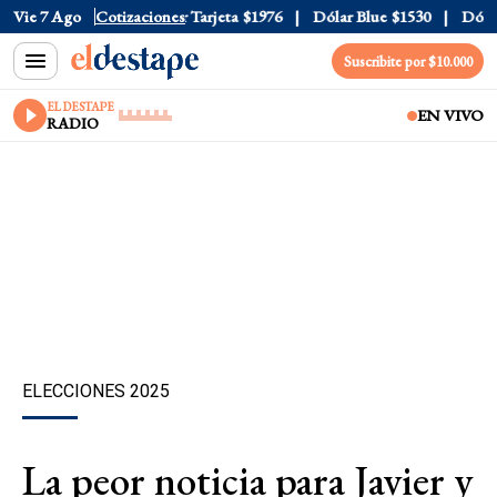
Oficial
Vie 7 Ago
$1520
Cotizaciones
Dólar Tarjeta
$1976
Dólar Blue
$1530
Dólar C
Suscribite por $10.000
EL DESTAPE
EN VIVO
RADIO
ELECCIONES 2025
La peor noticia para Javier y