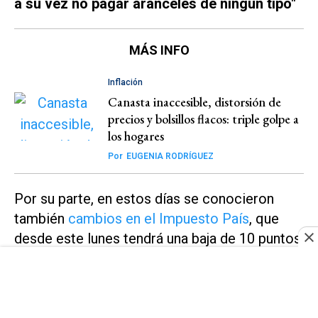
a su vez no pagar aranceles de ningún tipo"
MÁS INFO
Inflación
Canasta inaccesible, distorsión de
precios y bolsillos flacos: triple golpe a
los hogares
Por
EUGENIA RODRÍGUEZ
Por su parte, en estos días se conocieron
también
cambios en el Impuesto País
, que
desde este lunes tendrá una baja de 10 puntos
para importación de bienes y fletes, pasando
de 17,5% a 7,5%.
“La rebaja de este impuesto
trae un beneficio importante para toda la
industria que tiene que importar materias