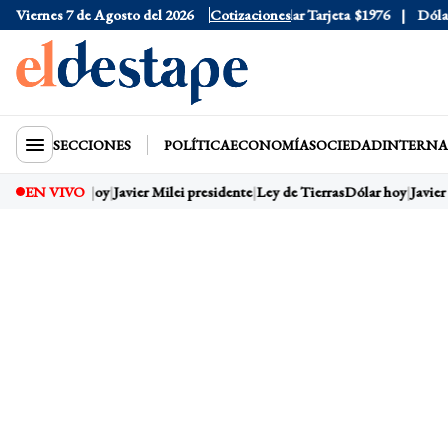
Viernes 7 de Agosto del 2026
Dólar Oficial
$1520
Cotizaciones
Dólar Tarjeta
$1976
Dólar B
SECCIONES
POLÍTICA
ECONOMÍA
SOCIEDAD
INTERNA
EN VIVO
Dólar hoy
Javier Milei presidente
Ley de Tierras
Dólar hoy
Javier 