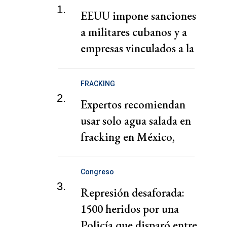
1.
EEUU impone sanciones
a militares cubanos y a
empresas vinculados a la
adquisición de armas
FRACKING
2.
Expertos recomiendan
usar solo agua salada en
fracking en México,
descartan explotación de
cuenca Tampico-
Congreso
Misantla
3.
Represión desaforada:
1500 heridos por una
Policía que disparó entre