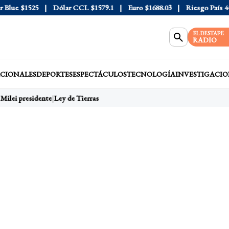
lue
$1525
Dólar CCL
$1579.1
Euro
$1688.03
Riesgo País
408
EL DESTAPE
RADIO
CIONALES
DEPORTES
ESPECTÁCULOS
TECNOLOGÍA
INVESTIGACIO
Milei presidente
Ley de Tierras