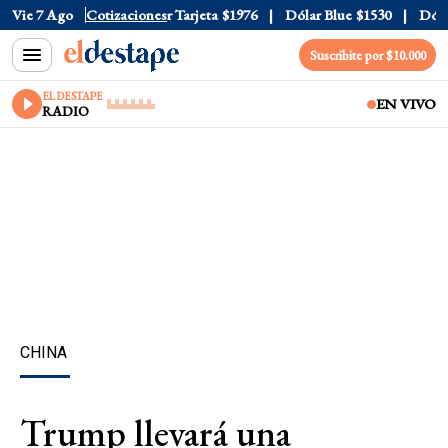
 Oficial
Vie 7 Ago
$1520
Cotizaciones
Dólar Tarjeta
$1976
Dólar Blue
$1530
Dólar 
Suscribite por $10.000
EL DESTAPE
EN VIVO
RADIO
CHINA
Trump llevará una