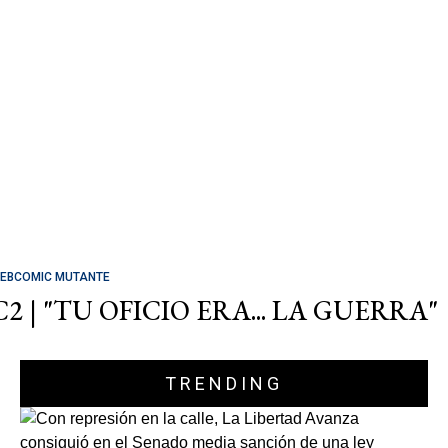
EBCOMIC MUTANTE
C2 | "TU OFICIO ERA... LA GUERRA"
TRENDING