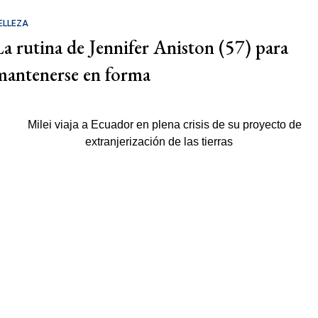
ELLEZA
La rutina de Jennifer Aniston (57) para
mantenerse en forma