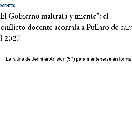
OCENTES
"El Gobierno maltrata y miente": el
conflicto docente acorrala a Pullaro de car
al 2027