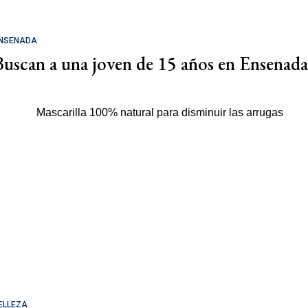
NSENADA
Buscan a una joven de 15 años en Ensenada
ELLEZA