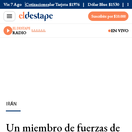
ar Oficial
Vie 7 Ago
$1520
Cotizaciones
Dólar Tarjeta
$1976
Dólar Blue
$1530
Dóla
Suscribite por $10.000
EL DESTAPE
EN VIVO
RADIO
IRÁN
Un miembro de fuerzas de