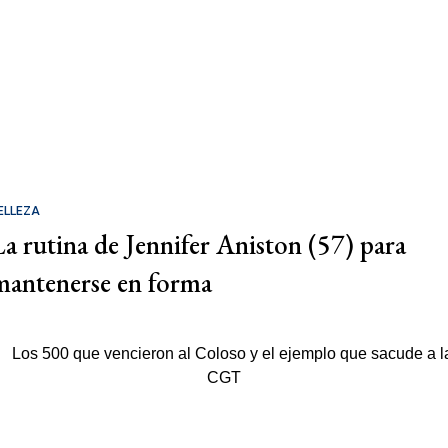
ELLEZA
La rutina de Jennifer Aniston (57) para
mantenerse en forma