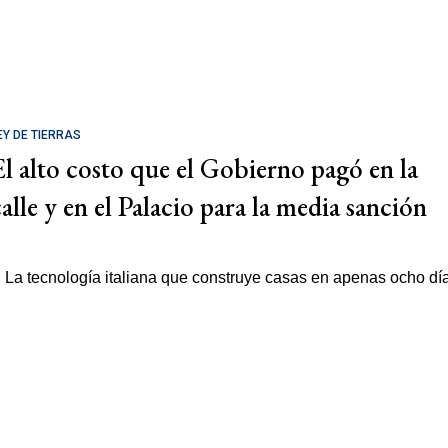
EY DE TIERRAS
El alto costo que el Gobierno pagó en la
calle y en el Palacio para la media sanción