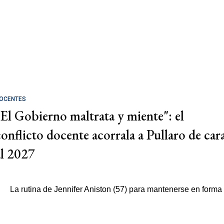
OCENTES
"El Gobierno maltrata y miente": el
conflicto docente acorrala a Pullaro de car
al 2027